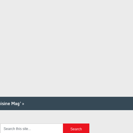
isine Mag’
»